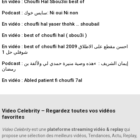
En vidéo : Choufli Hal Sbou3iii best of
Podcast : سايس خوك: Ni oui Ni non
En vidéo : choufli hal yaser thohk … shoubail
En vidéo : best of choufli hal ( sbou3i )
En vidéo : best of choufli hal 2009 احسن مقطع على الاطلاق
شوفلي حل 1
Podcast : إيمان الشريف : »هذه وصية منيرة حمدي لي ولألفة بن
رمضان
En vidéo : Abled patient fi choufli 7al
Video Celebrity – Regardez toutes vos vidéos
favorites
Video Celebrity
est une
plateforme streaming vidéo & replay
qui
propose une sélection des meilleurs vidéos, Tendances, Actu, Replay,