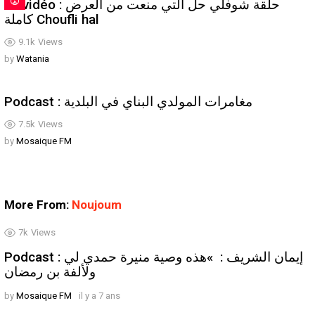
En vidéo : حلقة شوفلي حل التي منعت من العرض
كاملة Choufli hal
9.1k
Views
by
Watania
Podcast : مغامرات المولدي البناي في البلدية
7.5k
Views
by
Mosaique FM
More From:
Noujoum
7k
Views
Podcast : إيمان الشريف : »هذه وصية منيرة حمدي لي
ولألفة بن رمضان
by
Mosaique FM
il y a 7 ans