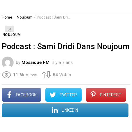
You are here:
Home
Noujoum
Podcast : Sami Dridi Dans Noujoum
NOUJOUM
Podcast : Sami Dridi Dans Noujoum
by
Mosaique FM
il y a 7 ans
11.6k
Views
54
Votes
FACEBOOK
TWITTER
PINTEREST
LINKEDIN