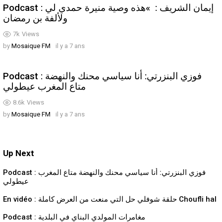
Podcast : إيمان الشريف : »هذه وصية منيرة حمدي لي
ولألفة بن رمضان
7k
Views
by
Mosaique FM
il y a 7 ans
Podcast : فوزي البنزرتي: أنا سياسي محنك والنهضة
متاع المغرب عيطولي
8.6k
Views
by
Mosaique FM
il y a 7 ans
Up Next
Podcast : فوزي البنزرتي: أنا سياسي محنك والنهضة متاع المغرب
عيطولي
En vidéo : حلقة شوفلي حل التي منعت من العرض كاملة Choufli hal
Podcast : مغامرات المولدي البناي في البلدية