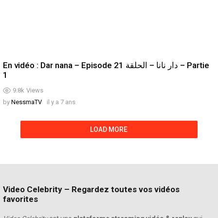
En vidéo : Dar nana – Episode 21 دار نانا – الحلقة – Partie
1
9.8k
Views
by
NessmaTV
il y a 7 ans
LOAD MORE
Video Celebrity – Regardez toutes vos vidéos
favorites