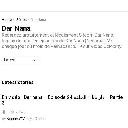
You are here:
Home
Séries
Dar Nana
Dar Nana
Regardez gratuitement et légalement Sitcom Dar Nana,
Replay de tous les épisodes de Dar Nana (Nessma TV)
chaque jour du mois de Ramadan 2019 sur Video Celebrity.
Latest stories
En vidéo : Dar nana – Episode 24 دار نانا – الحلقة – Partie
3
9.8k
Views
by
NessmaTV
il y a 7 ans