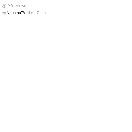
9.8k
Views
by
NessmaTV
il y a 7 ans