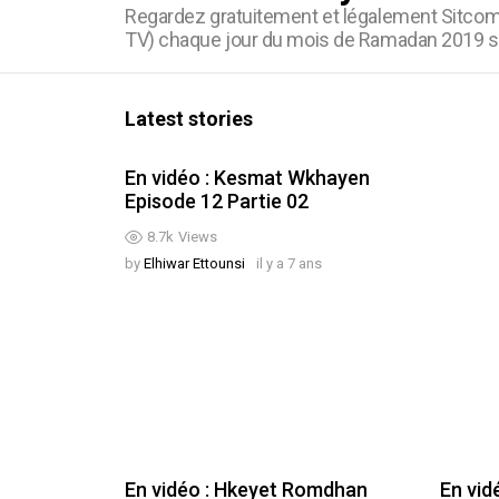
Regardez gratuitement et légalement Sitco
TV) chaque jour du mois de Ramadan 2019 su
Latest stories
En vidéo : Kesmat Wkhayen
Episode 12 Partie 02
8.7k
Views
by
Elhiwar Ettounsi
il y a 7 ans
En vidéo : Hkeyet Romdhan
En vid