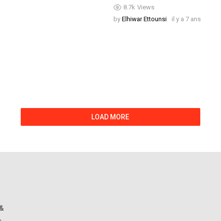
8.7k
Views
by
Elhiwar Ettounsi
il y a 7 ans
LOAD MORE
 &
,