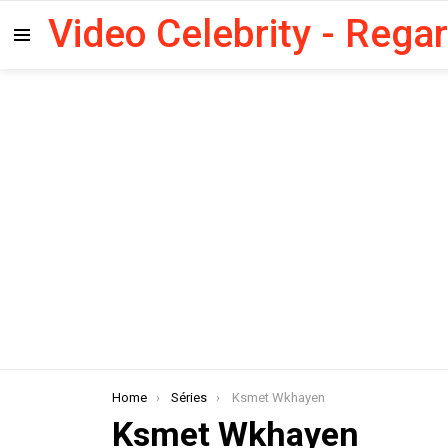
Video Celebrity - Rega
Menu
You are here:
Home
Séries
Ksmet Wkhayen
Ksmet Wkhayen