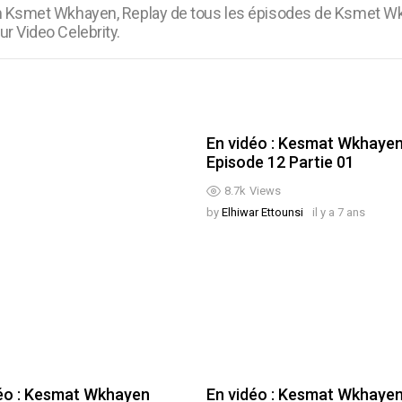
m Ksmet Wkhayen, Replay de tous les épisodes de Ksmet Wk
r Video Celebrity.
En vidéo : Kesmat Wkhaye
Episode 12 Partie 01
8.7k
Views
by
Elhiwar Ettounsi
il y a 7 ans
éo : Kesmat Wkhayen
En vidéo : Kesmat Wkhaye