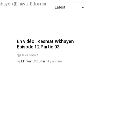
hayen (Elhiwar Ettounsi
n
En vidéo : Kesmat Wkhayen
Episode 12 Partie 03
8.7k
Views
by
Elhiwar Ettounsi
il y a 7 ans
n