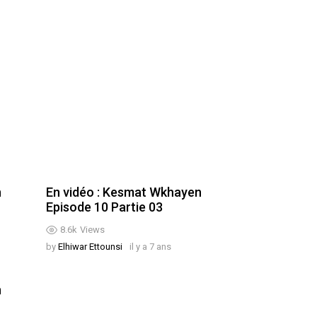
n
En vidéo : Kesmat Wkhayen
Episode 10 Partie 03
8.6k
Views
by
Elhiwar Ettounsi
il y a 7 ans
n