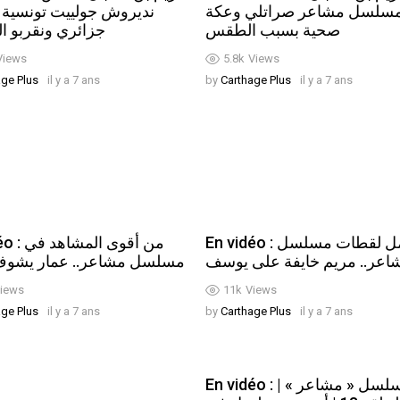
مسلسل مشاعر صراتلي وعكة
نديروش جولييت تونسية 
صحية بسبب الطقس
جزائري ونقربو ال
Views
5.8k
Views
age Plus
il y a 7 ans
by
Carthage Plus
il y a 7 ans
En vidéo : من أجمل لقطات مسلسل
من أقوى ال
اعر.. مريم خايفة على يوسف
مسلسل مشاعر.. عمار يشوف
iews
11k
Views
age Plus
il y a 7 ans
by
Carthage Plus
il y a 7 ans
En vidéo : مسلسل « مشاعر » |