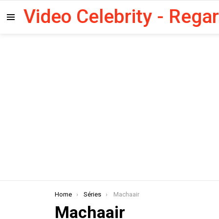
Video Celebrity - Rega
Menu
You are here:
Home
Séries
Machaair
Machaair