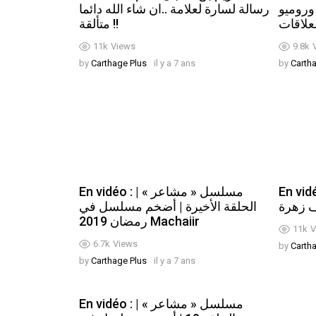
وروميو
رسالة لسارة لعلامة ..ان شاء الله دائما
علاقات
متألقة !!
11k
Views
9.8k
by
Carthage Plus
il y a 7 ans
by
Carth
En vidéo : مشاهد في
En vidéo : مسلسل « مشاعر » |
 زهرة
الحلقة الأخيرة | أضخم مسلسل في
رمضان 2019 Machaiir
11k
V
6.7k
Views
by
Carth
by
Carthage Plus
il y a 7 ans
En vidéo : مسلسل « مشاعر » |