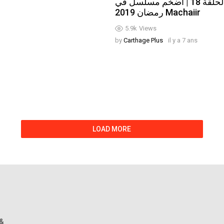
الحلقة 18 | أضخم مسلسل في
رمضان 2019 Machaiir
5.9k
Views
by
Carthage Plus
il y a 7 ans
LOAD MORE
 &