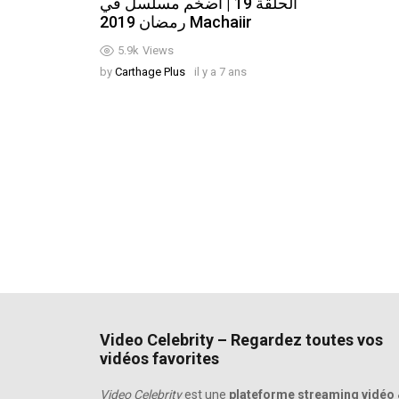
الحلقة 19 | أضخم مسلسل في
رمضان 2019 Machaiir
5.9k
Views
by
Carthage Plus
il y a 7 ans
Video Celebrity – Regardez toutes vos
vidéos favorites
Video Celebrity
est une
plateforme streaming vidéo