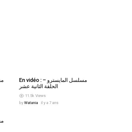
En vidéo : مسلسل المايسترو –
الحلقة الثانية عشر
11.5k
Views
by
Watania
il y a 7 ans