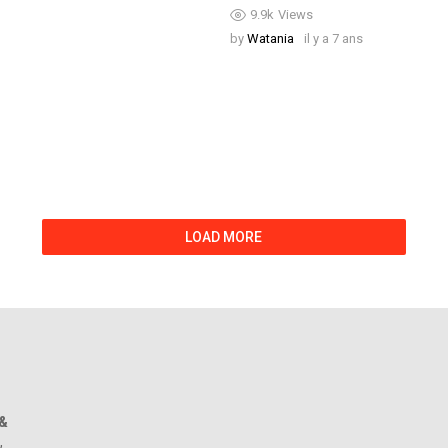
9.9k
Views
by
Watania
il y a 7 ans
LOAD MORE
 &
,