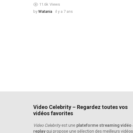
11.6k
Views
by
Watania
il y a 7 ans
Video Celebrity – Regardez toutes vos
vidéos favorites
Video Celebrity
est une
plateforme streaming vidéo
replay
qui propose une sélection des meilleurs vidéos