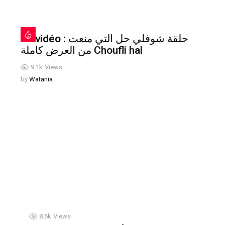
En vidéo : حلقة شوفلي حل التي منعت
من العرض كاملة Choufli hal
9.1k
Views
by
Watania
8.6k
Views