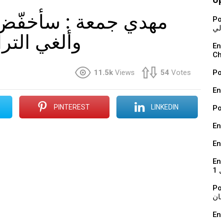
Podcast : ة
لي
وألغي الت
En vidéo : 
Ch
11.5k
Views
54
Votes
En
PINTEREST
LINKEDIN
En
En
En 
1
Podcast : ي
ان
En