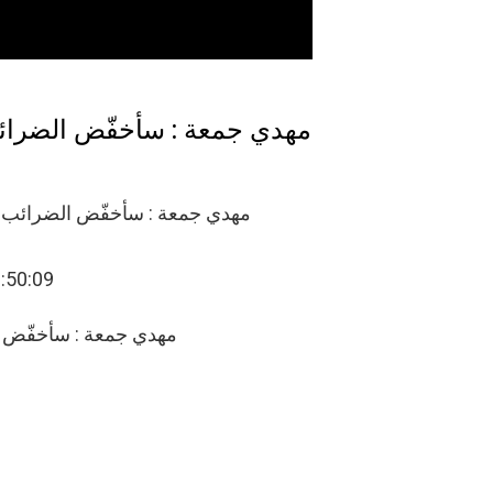
مهدي جمعة : سأخفّض الضرائب وألغ
3:50:09
مهدي جمعة : سأخفّض ا