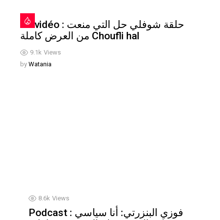
En vidéo : حلقة شوفلي حل التي منعت
من العرض كاملة Choufli hal
9.1k
Views
by
Watania
8.6k
Views
Podcast : فوزي البنزرتي: أنا سياسي