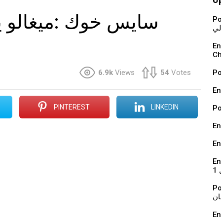
Podcast : ة
لي
En vidéo : 
Ch
6.9k
Views
54
Votes
En
PINTEREST
LINKEDIN
En
En
En 
1
Podcast : ي
ان
En