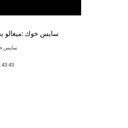
سايس خوك :ميغالو يحب يعم
سايس خوك 
8:43:43