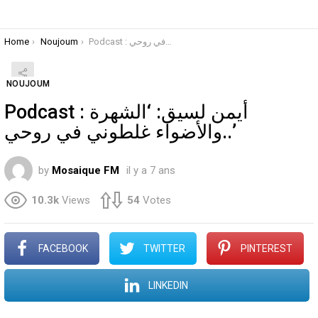
You are here:
Home
Noujoum
Podcast : سيق: ‘الشهرة والأضواء غلطوني في روحي
NOUJOUM
Podcast : أيمن لسيق: ‘الشهرة
والأضواء غلطوني في روحي..’
by
Mosaique FM
il y a 7 ans
10.3k
Views
54
Votes
FACEBOOK
TWITTER
PINTEREST
LINKEDIN