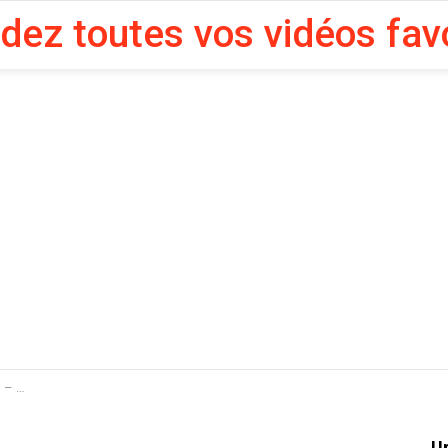
rdez toutes vos vidéos fav
En vidéo : Nouba – Episode 04 نوبة – الحلقة – Partie 2
U