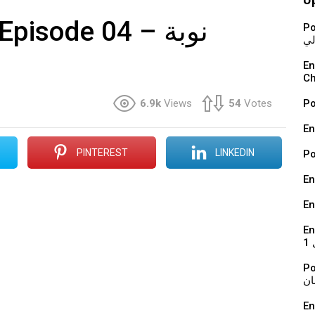
sode 04 نوبة –
Podcast : ة
لي
En vidéo : 
Ch
6.9k
Views
54
Votes
En
PINTEREST
LINKEDIN
En
En
En 
1
Podcast : ي
ان
En