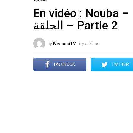
En vidéo : Nouba – Epi
الحلقة – Partie 2
by
NessmaTV
il y a 7 ans
FACEBOOK
TWITTER