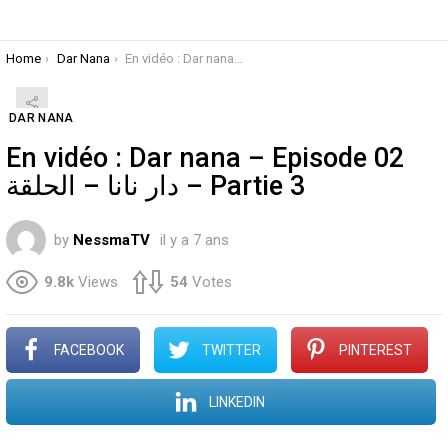
You are here:
Home
Dar Nana
En vidéo : Dar nana – Episode 02 ار نانا – الحلقة
DAR NANA
En vidéo : Dar nana – Episode 02
دار نانا – الحلقة – Partie 3
by
NessmaTV
il y a 7 ans
9.8k
Views
54
Votes
FACEBOOK
TWITTER
PINTEREST
LINKEDIN