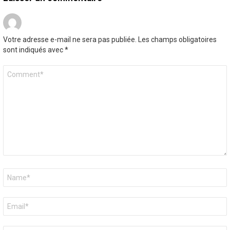
Votre adresse e-mail ne sera pas publiée.
Les champs obligatoires
sont indiqués avec
*
Commentaire
*
Nom
*
E-
mail
*
Site