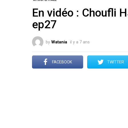
En vidéo : Choufli Hal 20
ep27
by
Watania
il y a 7 ans
FACEBOOK
TWITTER