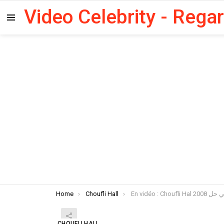
Video Celebrity - Rega
Menu
You are here:
Home
Choufli Hall
CHOUFLI HALL