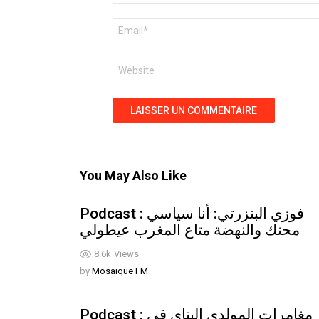
E-
mail
*
Site
web
You May Also Like
Podcast : فوزي البنزرتي: أنا سياسي
محنك والنهضة متاع المغرب عيطولي
8.6k
Views
by
Mosaique FM
Podcast : مغامرات المولدي البناي في