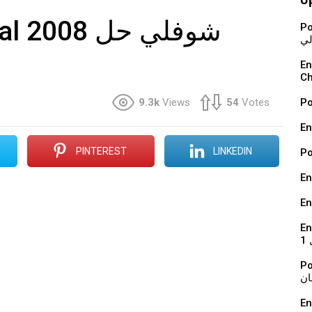
08 شوفلي حل
Podcast : ة
لي
En vidéo : 
Ch
9.3k
Views
54
Votes
En
PINTEREST
LINKEDIN
En
En
En 
1
Podcast : ي
ان
En