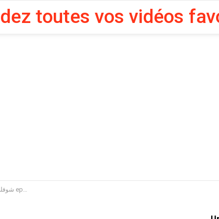
rdez toutes vos vidéos fav
En vidéo : Choufli Hal 2008 شوفلي حل ep27
U