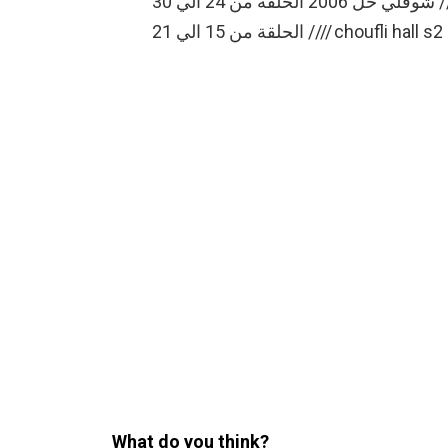
شوفلي حل 2006 الحلقة من 24 الي 30 //// choufli hall s2 ep 24 A 30 شوفلي حل 2006
What do you think?