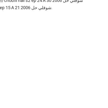
الحلقة من 15 الي 21 //// choufli hall s2 ep 15 A 21 شوفلي حل 2006.