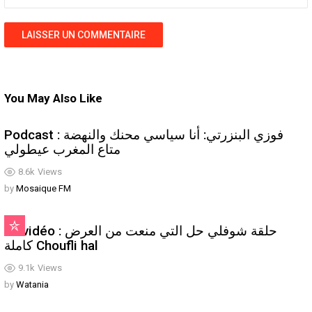
You May Also Like
Podcast : فوزي البنزرتي: أنا سياسي محنك والنهضة
متاع المغرب عيطولي
8.6k
Views
by
Mosaique FM
En vidéo : حلقة شوفلي حل التي منعت من العرض
كاملة Choufli hal
9.1k
Views
by
Watania