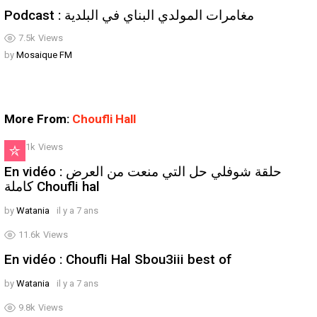
Podcast : مغامرات المولدي البناي في البلدية
7.5k
Views
by
Mosaique FM
More From:
Choufli Hall
9.1k
Views
En vidéo : حلقة شوفلي حل التي منعت من العرض
كاملة Choufli hal
by
Watania
il y a 7 ans
11.6k
Views
En vidéo : Choufli Hal Sbou3iii best of
by
Watania
il y a 7 ans
9.8k
Views