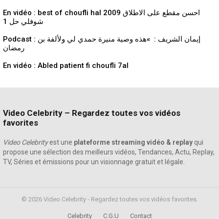
En vidéo : best of choufli hal 2009 احسن مقطع على الاطلاق
شوفلي حل 1
Podcast : إيمان الشريف : »هذه وصية منيرة حمدي لي ولألفة بن
رمضان
En vidéo : Abled patient fi choufli 7al
Video Celebrity – Regardez toutes vos vidéos
favorites
Video Celebrity
est une
plateforme streaming vidéo & replay
qui
propose une sélection des meilleurs vidéos, Tendances, Actu, Replay,
TV, Séries et émissions pour un visionnage gratuit et légale.
© 2026 Video Celebrity - Regardez toutes vos vidéos favorites.
Celebrity
C.G.U
Contact