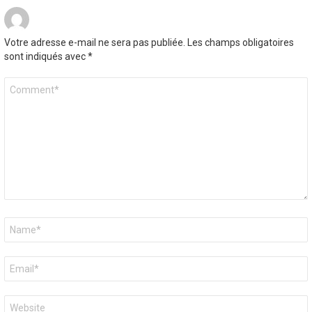
Votre adresse e-mail ne sera pas publiée.
Les champs obligatoires
sont indiqués avec
*
Commentaire
*
Nom
*
E-
mail
*
Site
web