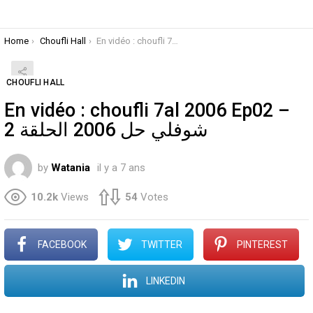
You are here:
Home
Choufli Hall
En vidéo : choufli 7al 2006 Ep02 – 
CHOUFLI HALL
En vidéo : choufli 7al 2006 Ep02 –
شوفلي حل 2006 الحلقة 2
by
Watania
il y a 7 ans
10.2k
Views
54
Votes
FACEBOOK
TWITTER
PINTEREST
LINKEDIN