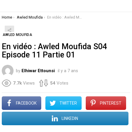
You are here:
Home
Awled Moufida
En vidéo : Awled Moufida S04 Episode 11 Partie 01
AWLED MOUFIDA
En vidéo : Awled Moufida S04
Episode 11 Partie 01
by
Elhiwar Ettounsi
il y a 7 ans
7.7k
Views
54
Votes
FACEBOOK
TWITTER
PINTEREST
LINKEDIN