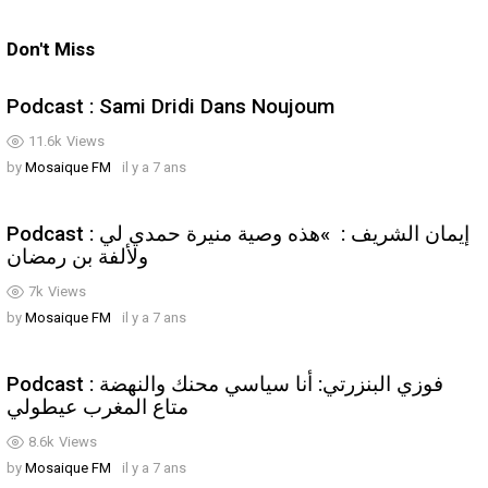
Don't Miss
Podcast : Sami Dridi Dans Noujoum
11.6k
Views
by
Mosaique FM
il y a 7 ans
Podcast : إيمان الشريف : »هذه وصية منيرة حمدي لي
ولألفة بن رمضان
7k
Views
by
Mosaique FM
il y a 7 ans
Podcast : فوزي البنزرتي: أنا سياسي محنك والنهضة
متاع المغرب عيطولي
8.6k
Views
by
Mosaique FM
il y a 7 ans