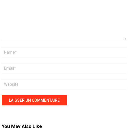
Nom
*
E-
mail
*
Site
web
You May Also Like