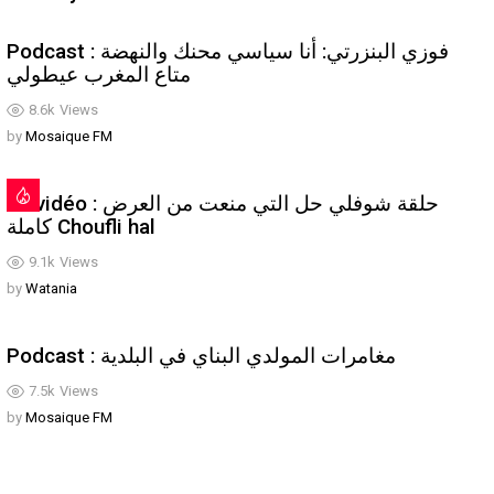
Podcast : فوزي البنزرتي: أنا سياسي محنك والنهضة
متاع المغرب عيطولي
8.6k
Views
by
Mosaique FM
En vidéo : حلقة شوفلي حل التي منعت من العرض
كاملة Choufli hal
9.1k
Views
by
Watania
Podcast : مغامرات المولدي البناي في البلدية
7.5k
Views
by
Mosaique FM