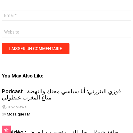
*
E-
mail
*
Site
web
You May Also Like
Podcast : فوزي البنزرتي: أنا سياسي محنك والنهضة
متاع المغرب عيطولي
8.6k
Views
by
Mosaique FM
En vidéo : حلقة شوفلي حل التي منعت من العرض