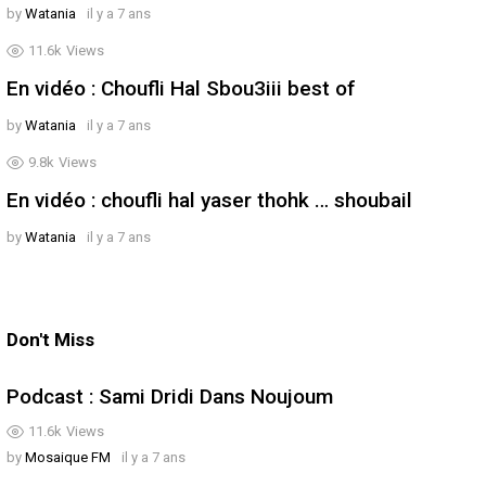
by
Watania
il y a 7 ans
11.6k
Views
En vidéo : Choufli Hal Sbou3iii best of
by
Watania
il y a 7 ans
9.8k
Views
En vidéo : choufli hal yaser thohk … shoubail
by
Watania
il y a 7 ans
Don't Miss
Podcast : Sami Dridi Dans Noujoum
11.6k
Views
by
Mosaique FM
il y a 7 ans