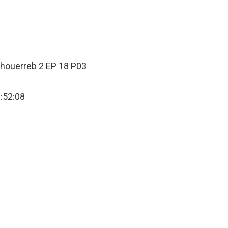
شورب 2 الحلقة 18 الجزء 3 – Chouerreb 2 EP 18 P03
9:52:08
k