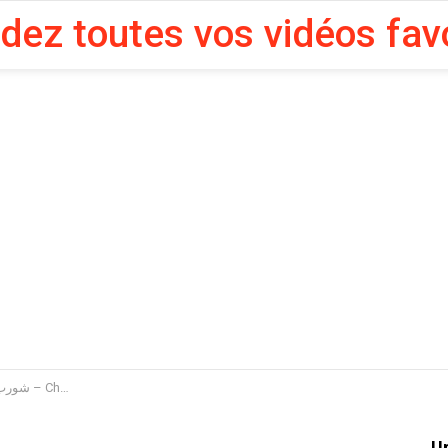
rdez toutes vos vidéos fav
En vidéo : شورب 2 الحلقة 18 الجزء 3 – Chouerreb 2 EP 18 P03
U