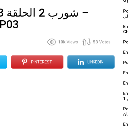
Podcast : ة
لي
 P03
En vidéo : 
Ch
10k
Views
53
Votes
En
PINTEREST
LINKEDIN
En
En
En 
1
Podcast : ي
ان
En