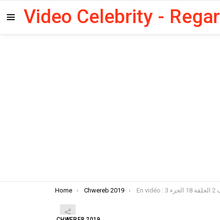
Video Celebrity - Rega
Menu
You are here:
Home
Chwereb 2019
CHWEREB 2019