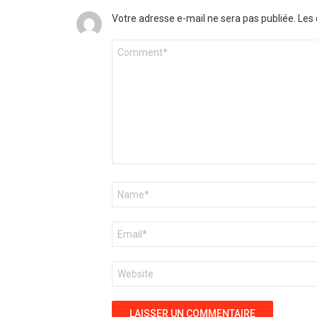
Votre adresse e-mail ne sera pas publiée.
Les 
Commentaire
*
Nom
*
E-
mail
*
Site
web