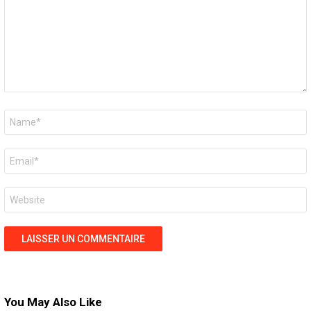
Nom
*
E-
mail
*
Site
web
You May Also Like