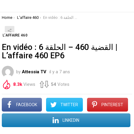
You are here:
Home
L'affaire 460
En vidéo : القضية 460 – الحلقة 6 | L’affaire 460 EP6
L'AFFAIRE 460
En vidéo : القضية 460 – الحلقة 6 |
L’affaire 460 EP6
by
Attessia TV
il y a 7 ans
8.3k
Views
54
Votes
FACEBOOK
TWITTER
PINTEREST
LINKEDIN