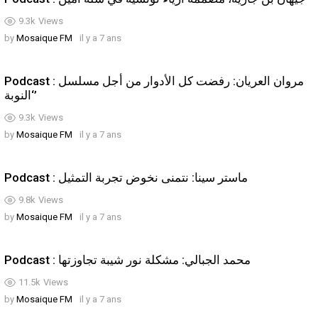
9.3k
Views
by
Mosaique FM
il y a 7 ans
Podcast : مروان العريان: رفضت كل الأدوار من أجل مسلسل
‘النوبة’
9.3k
Views
by
Mosaique FM
il y a 7 ans
Podcast : ماستر سينا: نتمنى نخوض تجربة التمثيل
9.8k
Views
by
Mosaique FM
il y a 7 ans
Podcast : محمد الجبالي: مشكلة نور شيبة تجاوزتها
11.5k
Views
by
Mosaique FM
il y a 7 ans